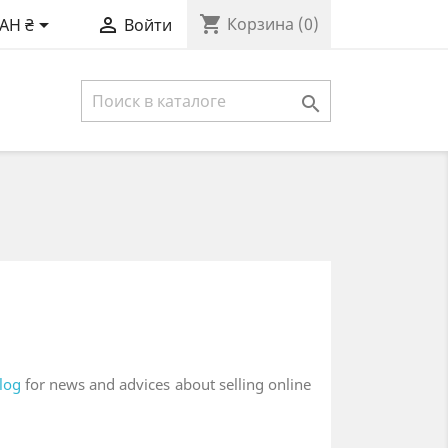
shopping_cart


Корзина
(0)
AH ₴
Войти

log
for news and advices about selling online